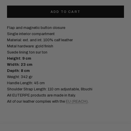
ADD TO CART
Flap and magnetic button closure
Single interior compartment
Material: ext. and int. 100% calf leather
Metal hardware: gold finish
Suede lining ton sur ton
Height: 9 cm
Width: 23 cm
Depth: 8 cm
Weight: 342 gr
Handle Length: 45 cm
Shoulder Strap Length: 110 cm adjustable, 8buchi
All EUTERPE products are made in Italy.
All of our leather complies with the
EU (REACH)
.