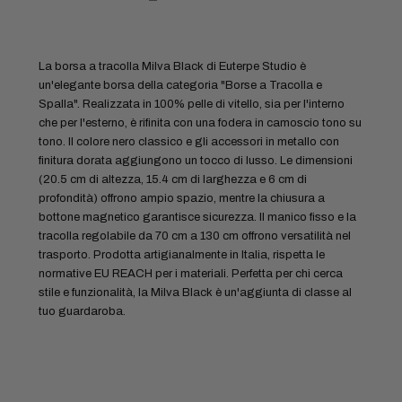
La borsa a tracolla Milva Black di Euterpe Studio è
un'elegante borsa della categoria "Borse a Tracolla e
Spalla". Realizzata in 100% pelle di vitello, sia per l'interno
che per l'esterno, è rifinita con una fodera in camoscio tono su
tono. Il colore nero classico e gli accessori in metallo con
finitura dorata aggiungono un tocco di lusso. Le dimensioni
(20.5 cm di altezza, 15.4 cm di larghezza e 6 cm di
profondità) offrono ampio spazio, mentre la chiusura a
bottone magnetico garantisce sicurezza. Il manico fisso e la
tracolla regolabile da 70 cm a 130 cm offrono versatilità nel
trasporto. Prodotta artigianalmente in Italia, rispetta le
normative EU REACH per i materiali. Perfetta per chi cerca
stile e funzionalità, la Milva Black è un'aggiunta di classe al
tuo guardaroba.