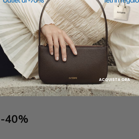
andela
? Sai che c’è, sei la
apodanno è ovverrated e
lla tua collezione!
 31! Fatti l’ultimo regalo
ACQUISTA ORA
l -40%