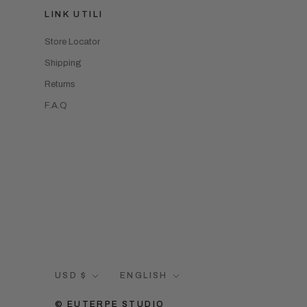
LINK UTILI
Store Locator
Shipping
Returns
F.A.Q
Currency
Language
USD $
ENGLISH
© EUTERPE STUDIO