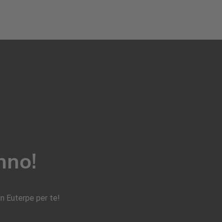
nno!
un Euterpe per te!