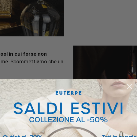
cool in cui forse non
 Crome. Scommettiamo che un
sempre
? Allora quell’Isidora
erfetta. La trovi in Ficus,
i tema della festa.
quel
bar con persone che
 basato sulle abbinate più
rquinia. Una it bag ha un