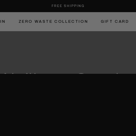
FREE SHIPPING
IN
ZERO WASTE COLLECTION
GIFT CARD
IN
ZERO WASTE COLLECTION
GIFT CARD
i brillare a Capoda
Spedizione assicurata entro Capodanno se oridni entro il 28\12\2022