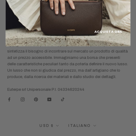
Shipping Policy
CAN A DESIGNER BAG COST LESS THAN A
ACQUISTA ORA
“DESIGNER” BAG?
Il progetto di Euterpe si sviluppa partendo da questo quesito che
sintetizza il bisogno di incontrare sul mercato un prodotto di qualità
ad un prezzo accessibile. Immaginiamo una borsa che presenti
delle caratteristiche peculiari tanto da poterla definire il nuovo lusso.
Un lusso che non si giudica dal prezzo, ma dall’artigiano che lo
produce, dalla ricerca dei materiali e dallo studio dei dettagli.
Euterpe srl Unipersonale P.I. 04334620244
Valuta
Lingua
USD $
ITALIANO