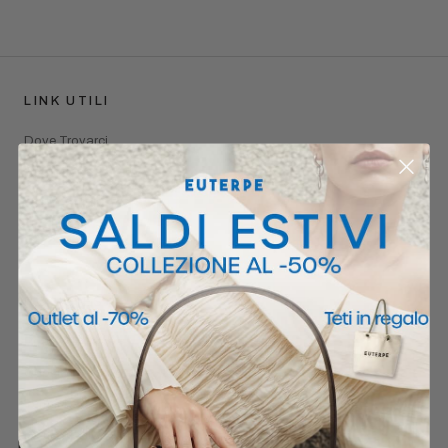
LINK UTILI
Dove Trovarci
Spedizione
Reso Semplice
F.A.Q
POLICIES
Privacy Policy
Cookie Policy
Termini e Condizioni
Refund Policy